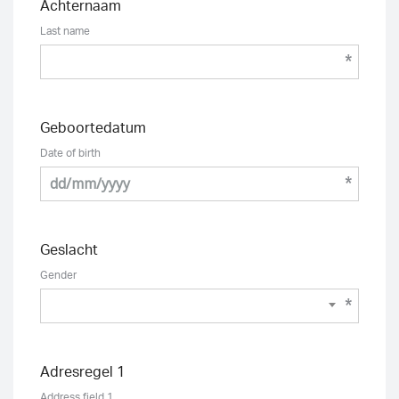
Achternaam
V
Last name
Fi
Geboortedatum
T
Date of birth
Int
Geslacht
A
Gender
La
Adresregel 1
Em
Address field 1