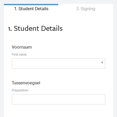
1. Student Details
2. Signing
1. Student Details
Voornaam
A
&
First name
E
I
g
Tussenvoegsel
I 
Preposition